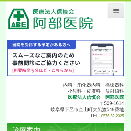
ホーム
当院について
診療案内
地図、交通案内
個人情報保護方針
内科・消化器
内
科・循環器科
厚生労働大臣の定める特記事項
小児科・皮膚科・放射線科
医療法人信慎会 阿部医院
〒509-1614
岐阜県下呂市金山町大船渡549番地
TEL:
0576-32-2025
診療案内