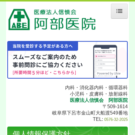
ホーム
当院について
診療案内
地図、交通案内
個人情報保護方針
内科・消化器
内
科・循環器科
厚生労働大臣の定める特記事項
小児科・皮膚科・放射線科
医療法人信慎会 阿部医院
〒509-1614
岐阜県下呂市金山町大船渡549番地
TEL:
0576-32-2025
個人情報保護方針